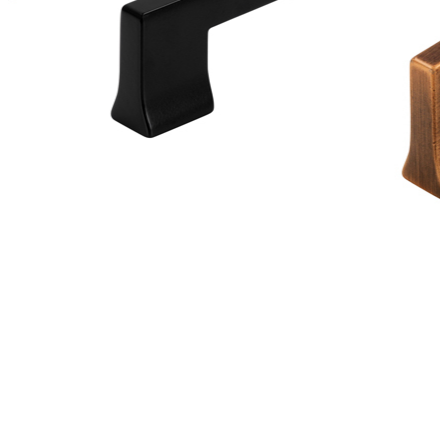
matt
Item
1
of
12