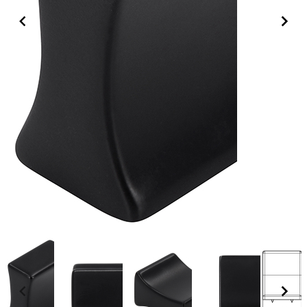
Item
1
of
6