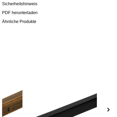
Sicherheitshinweis
PDF herunterladen
Ähnliche Produkte
Metall
Möbelgriff
Möb
ahl
Druckguss/Stahl
2526-
2
uni
148PB12
14