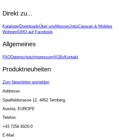
Item
1
Direkt zu...
of
12
Kataloge/Downloads
Über uns
Messen
Jobs
Caravan & Mobiles
Wohnen
SIRO auf Facebook
Allgemeines
FAQ
Datenschutz
Impressum
AGBs
Kontakt
Produktneuheiten
Zum Newsletter anmelden
Addresse:
Spielfeldstrasse 12, 4452 Ternberg,
Austria, EUROPE
Telefon:
+43 7256 6020-0
E-Mail: