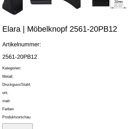
Item
2
Elara | Möbelknopf 2561-20PB12
of
6
Artikelnummer:
2561-20PB12
Kategorien:
Metall,
Druckguss/Stahl,
uni,
matt
Farben
Produktvorschau