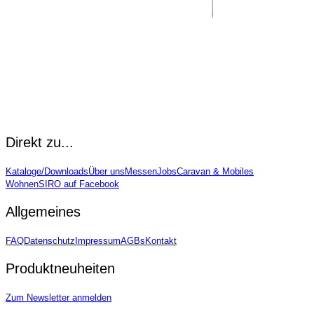
Item
1
Direkt zu...
of
9
Kataloge/Downloads
Über uns
Messen
Jobs
Caravan & Mobiles
Wohnen
SIRO auf Facebook
Allgemeines
FAQ
Datenschutz
Impressum
AGBs
Kontakt
Produktneuheiten
Zum Newsletter anmelden