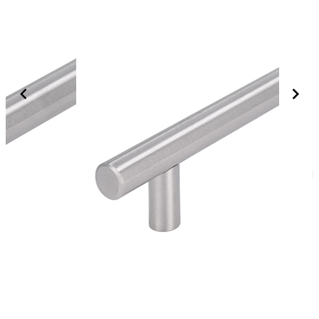
Möbelgriff
Metall
2660H-
Edelstahl
210N1