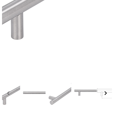
Item
1
of
5