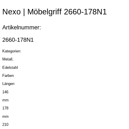
Item
2
Nexo | Möbelgriff 2660-178N1
of
5
Artikelnummer:
2660-178N1
Kategorien:
Metall,
Edelstahl
Farben
Längen
146
mm
178
mm
210