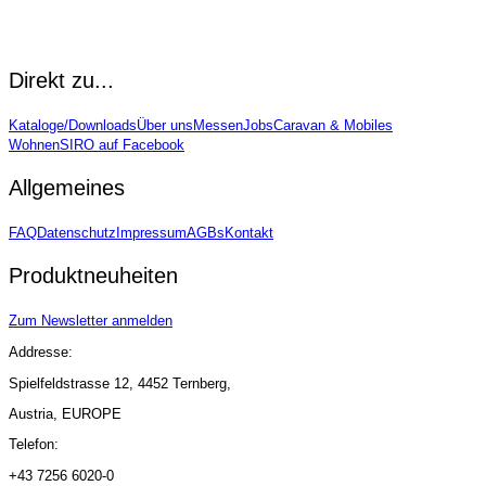
Item
1
Direkt zu...
of
4
Kataloge/Downloads
Über uns
Messen
Jobs
Caravan & Mobiles
Wohnen
SIRO auf Facebook
Allgemeines
FAQ
Datenschutz
Impressum
AGBs
Kontakt
Produktneuheiten
Zum Newsletter anmelden
Addresse:
Spielfeldstrasse 12, 4452 Ternberg,
Austria, EUROPE
Telefon:
+43 7256 6020-0