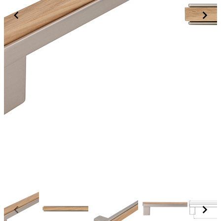
Item
1
of
7