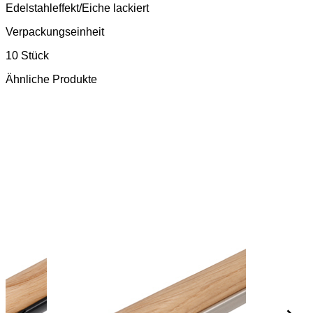
Edelstahleffekt/Eiche lackiert
Verpackungseinheit
10 Stück
Ähnliche Produkte
z
Holz
Möbelgriff
Möb
/Stahl
Druckguss/Stahl