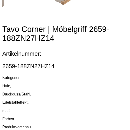
Item
2
Tavo Corner | Möbelgriff 2659-
of
7
188ZN27HZ14
Artikelnummer:
2659-188ZN27HZ14
Kategorien:
Holz,
Druckguss/Stahl,
Edelstahleffekt,
matt
Farben
Produktvorschau