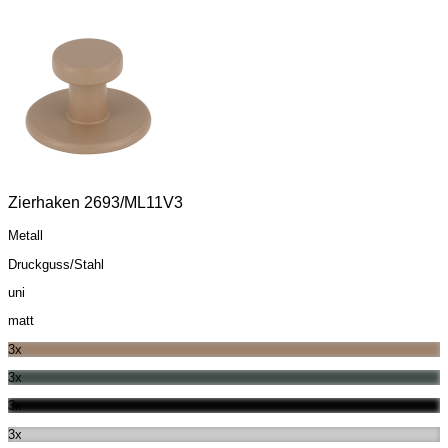
Zierhaken 2693/ML11V3
Metall
Druckguss/Stahl
uni
matt
3x
3x
3x
3x