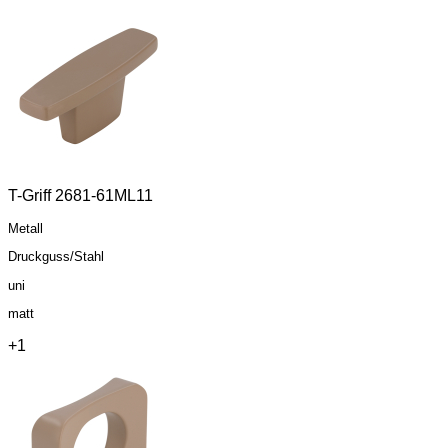
T-Griff 2681-61ML11
Metall
Druckguss/Stahl
uni
matt
+1