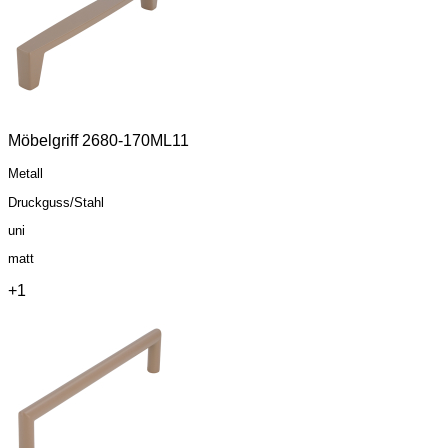
Möbelgriff 2680-170ML11
Metall
Druckguss/Stahl
uni
matt
+1