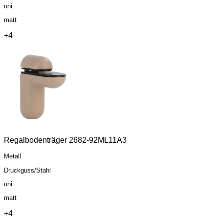
uni
matt
+4
Regalbodenträger 2682-92ML11A3
Metall
Druckguss/Stahl
uni
matt
+4