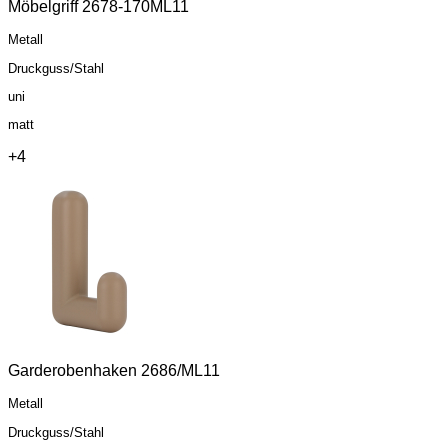
Möbelgriff 2678-170ML11
Metall
Druckguss/Stahl
uni
matt
+4
Garderobenhaken 2686/ML11
Metall
Druckguss/Stahl