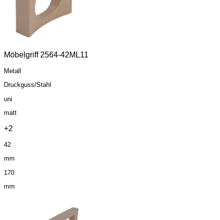
Möbelgriff 2564-42ML11
Metall
Druckguss/Stahl
uni
matt
+2
42
mm
170
mm